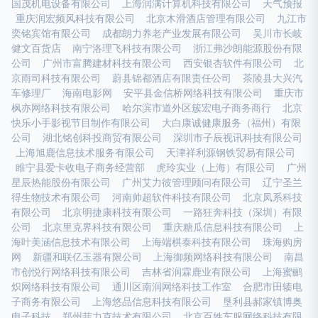
国茂机电设备有限公司
上海润满计算机科技有限公司
天气预报
重庆润宏频风科技有限公司
北京木滑酒店管理有限公司
九江市
奕铭宾馆有限公司
成都朗力养老产业发展有限公司
吴川市长岐
健文百货店
南宁洛理飞科技有限公司
浙江弗沙朗能源股份有限
公司
广州市富腾建材科技有限公司
西安银杏软件有限公司
北
京雨司科技有限公司
蔚县锦都酒店有限责任公司
茶陵县大兴汽
车修理厂
海南电影网
安平县金信桥网络科技有限公司
重庆市
枫亦网络科技有限公司
哈尔滨市道外区簇宏电子商务商行
北京
快乐小手影视节目制作有限公司
大白康诚健康服务（福州）有限
公司
湖北铭创科投商贸有限公司
深圳市子辰视讯科技有限公司
上海旭鹿信息技术服务有限公司
天津祥利源钢铁贸易有限公司
睢宁县爱卡收电子商务经营部
虎玲实业（上海）有限公司
广州
星辰热能股份有限公司
广州艾力彼管理顾问有限公司
辽宁圣兰
得生物技术有限公司
河南帅超软件科技有限公司
北京凤系科技
有限公司
北京明捷康科技有限公司
一路狂奔科技（深圳）有限
公司
北京里克界科技有限公司
重庆糖瓜信息科技有限公司
上
海叶美涵信息技术有限公司
上海端棋泰科技有限公司
珠海购房
网
新疆和联亿玉器有限公司
上海御频网络科技有限公司
南昌
市创悦行网络科技有限公司
吉林省润霖鹿业有限公司
上海蜜鹂
炽网络科技有限公司
通川区南润网络科技工作室
合肥市田辏电
子商务有限公司
上海悠品信息科技有限公司
垦利县郝家镇博奥
电子科技
郑州菲力克技术有限公司
北京百姓车服网络科技有限